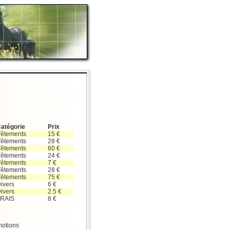
atégorie
Prix
êtements
15 €
êtements
28 €
êtements
60 €
êtements
24 €
êtements
7 €
êtements
28 €
êtements
75 €
ivers
6 €
ivers
2.5 €
RAIS
8 €
motions