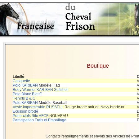
Boutique
Libellé
C
Casquette
V
Polo KARIBAN
Modèle Flag
V
Body Warmer KARIBAN Softshell
V
Polo Blanc B et C
V
T-shirts B & C
V
Polo KARIBAN
Modèle Baseball
V
Veste Imperméable RUSSELL
Rouge brodé noir ou Navy brodé or
V
Ecusson brodé
D
Porte-clefs Site AFCF
NOUVEAU
D
Participation Frais et Emballage
F
Contacts renseignements et envois des Articles de Pro