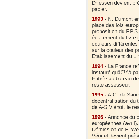
Driessen devient pr
papier.
1993
- N. Dumont en
place des lois euro
proposition du F.P.S
éclatement du livre 
couleurs différentes 
sur la couleur des p
Etablissement du Lin
1994
- La France ref
instauré quâ€™à par
Entrée au bureau de
reste assesseur.
1995
- A.G. de Saumu
décentralisation du 
de A-S Viènot, le r
1996
- Annonce du pa
européennes (avril).
Démission de P. Wei
Véricel devient prés