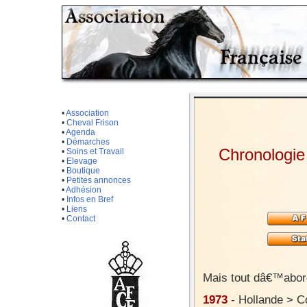
•
Association
•
Cheval Frison
•
Agenda
•
Démarches
Chronologie
•
Soins et Travail
•
Elevage
•
Boutique
•
Petites annonces
•
Adhésion
•
Infos en Bref
•
Liens
•
Contact
Mais tout dâ€™abord
1973
- Hollande > Co