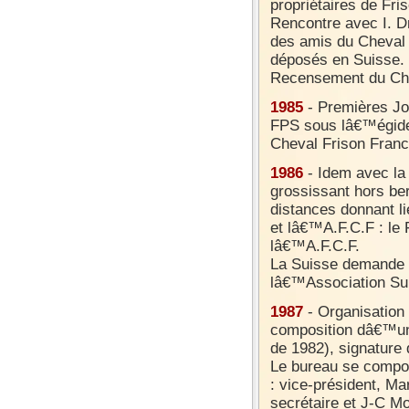
propriétaires de Fri
Rencontre avec I. D
des amis du Cheval F
déposés en Suisse.
Recensement du Chep
1985
- Premières Jo
FPS sous lâ€™égide
Cheval Frison Franc
1986
- Idem avec la
grossissant hors be
distances donnant li
et lâ€™A.F.C.F : le 
lâ€™A.F.C.F.
La Suisse demande so
lâ€™Association Sui
1987
- Organisation
composition dâ€™un 
de 1982), signature
Le bureau se compos
: vice-président, Ma
secrétaire et J-C M