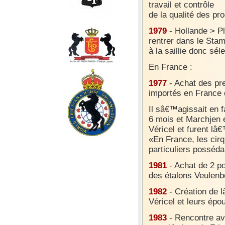
travail et contrôle
de la qualité des pro
1979
- Hollande > P
rentrer dans le Sta
à la saillie donc sél
En France :
1977
- Achat des pr
importés en France
Il sâ€™agissait en f
6 mois et Marchjen e
Véricel et furent l
«En France, les cir
particuliers posséda
1981
- Achat de 2 po
des étalons Veulenb
1982
- Création de l
Véricel et leurs épo
1983
- Rencontre av