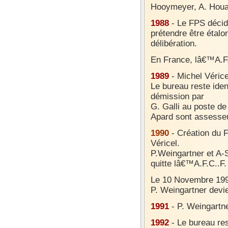
Hooymeyer, A. Houar
1988
- Le FPS décid
prétendre être étalo
délibération.
En France, lâ€™A.F.
1989
- Michel Véric
Le bureau reste ide
démission par
G. Galli au poste de
Apard sont assesse
1990
- Création du 
Véricel.
P.Weingartner et A-S
quitte lâ€™A.F.C..F.
Le 10 Novembre 1990
P. Weingartner devie
1991
- P. Weingartne
1992
- Le bureau res