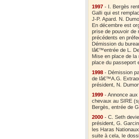
1997
- I. Bergès ren
Galli qui est rempla
J-P. Apard. N. Dumon
En décembre est orga
prise de pouvoir de
précédents en préfe
Démission du burea
lâ€™entrée de L. De
Mise en place de la
place du passeport 
1998
- Démission par
de lâ€™A.G. Extraord
président, N. Dumon
1999
- Annonce aux m
chevaux au SIRE (sp
Bergès, entrée de G
2000
- C. Seth devie
président, G. Garcin
les Haras Nationaux 
suite à cela, le doss