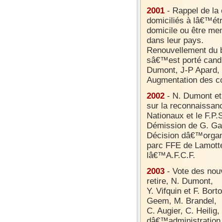
2001
- Rappel de la 
domiciliés à lâ€™étr
domicile ou être m
dans leur pays.
Renouvellement du b
sâ€™est porté candid
Dumont, J-P Apard, 
Augmentation des co
2002
- N. Dumont et 
sur la reconnaissanc
Nationaux et le F.P.
Démission de G. Garc
Décision dâ€™organ
parc FFE de Lamott
lâ€™A.F.C.F.
2003
- Vote des nouv
retire, N. Dumont,
Y. Vifquin et F. Bor
Geem, M. Brandel,
C. Augier, C. Heilig
dâ€™administration